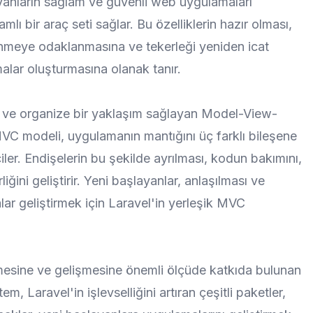
yanların sağlam ve güvenli web uygulamaları
lı bir araç seti sağlar. Bu özelliklerin hazır olması,
enmeye odaklanmasına ve tekerleği yeniden icat
malar oluşturmasına olanak tanır.
ış ve organize bir yaklaşım sağlayan Model-View-
MVC modeli, uygulamanın mantığını üç farklı bileşene
iler. Endişelerin bu şekilde ayrılması, kodun bakımını,
rliğini geliştirir. Yeni başlayanlar, anlaşılması ve
lar geliştirmek için Laravel'in yerleşik MVC
mesine ve gelişmesine önemli ölçüde katkıda bulunan
em, Laravel'in işlevselliğini artıran çeşitli paketler,