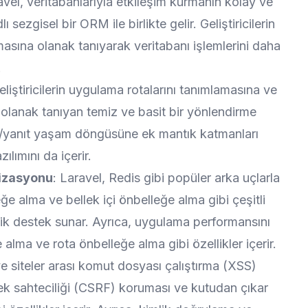
avel, veritabanlarıyla etkileşim kurmanın kolay ve
 sezgisel bir ORM ile birlikte gelir. Geliştiricilerin
masına olanak tanıyarak veritabanı işlemlerini daha
.
eliştiricilerin uygulama rotalarını tanımlamasına ve
 olanak tanıyan temiz ve basit bir yönlendirme
stek/yanıt yaşam döngüsüne ek mantık katmanları
lımını da içerir.
izasyonu
: Laravel, Redis gibi popüler arka uçlarla
e alma ve bellek içi önbelleğe alma gibi çeşitli
ik destek sunar. Ayrıca, uygulama performansını
alma ve rota önbelleğe alma gibi özellikler içerir.
 ve siteler arası komut dosyası çalıştırma (XSS)
istek sahteciliği (CSRF) koruması ve kutudan çıkar