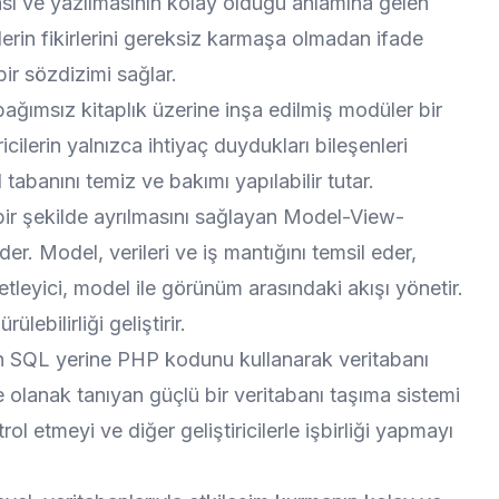
sı ve yazılmasının kolay olduğu anlamına gelen
icilerin fikirlerini gereksiz karmaşa olmadan ifade
ir sözdizimi sağlar.
e bağımsız kitaplık üzerine inşa edilmiş modüler bir
icilerin yalnızca ihtiyaç duydukları bileşenleri
tabanını temiz ve bakımı yapılabilir tutar.
 bir şekilde ayrılmasını sağlayan Model-View-
r. Model, verileri ve iş mantığını temsil eder,
leyici, model ile görünüm arasındaki akışı yönetir.
ebilirliği geliştirir.
lerin SQL yerine PHP kodunu kullanarak veritabanı
olanak tanıyan güçlü bir veritabanı taşıma sistemi
trol etmeyi ve diğer geliştiricilerle işbirliği yapmayı