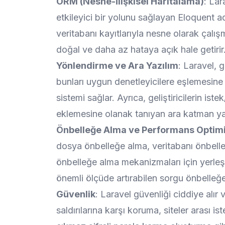
ORM (Nesne-İlişkisel Haritalama)
: Lar
etkileyici bir yolunu sağlayan Eloquent adlı
veritabanı kayıtlarıyla nesne olarak çalış
doğal ve daha az hataya açık hale getirir
Yönlendirme ve Ara Yazılım
: Laravel, g
bunları uygun denetleyicilere eşlemesine
sistemi sağlar. Ayrıca, geliştiricilerin i
eklemesine olanak tanıyan ara katman yazı
Önbelleğe Alma ve Performans Optim
dosya önbelleğe alma, veritabanı önbelleğ
önbelleğe alma mekanizmaları için yerleş
önemli ölçüde artırabilen sorgu önbelleğe 
Güvenlik
: Laravel güvenliği ciddiye alır
saldırılarına karşı koruma, siteler arası 