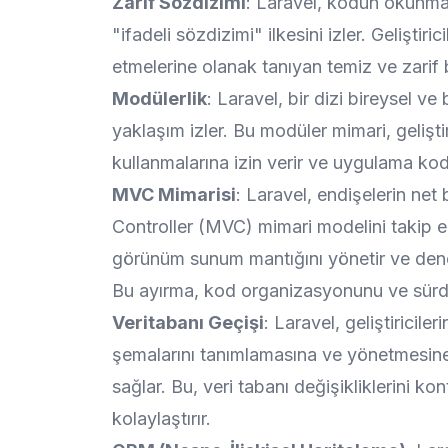
Zarif Sözdizimi
: Laravel, kodun okunma
"ifadeli sözdizimi" ilkesini izler. Geliştir
etmelerine olanak tanıyan temiz ve zarif b
Modülerlik
: Laravel, bir dizi bireysel v
yaklaşım izler. Bu modüler mimari, geliştir
kullanmalarına izin verir ve uygulama kod 
MVC Mimarisi
: Laravel, endişelerin net
Controller (MVC) mimari modelini takip ede
görünüm sunum mantığını yönetir ve denet
Bu ayırma, kod organizasyonunu ve sürdürül
Veritabanı Geçişi
: Laravel, geliştirici
şemalarını tanımlamasına ve yönetmesine 
sağlar. Bu, veri tabanı değişikliklerini kon
kolaylaştırır.