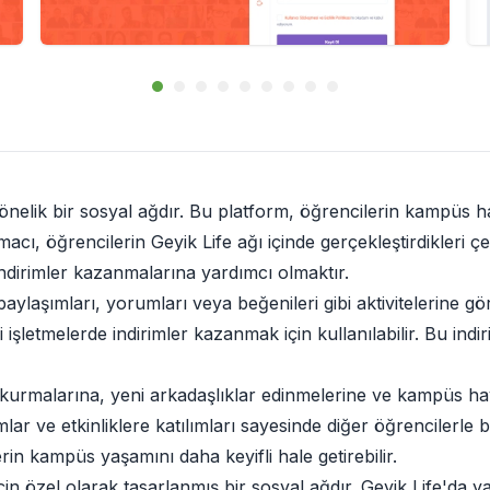
yönelik bir sosyal ağdır. Bu platform, öğrencilerin kampüs ha
amacı, öğrencilerin Geyik Life ağı içinde gerçekleştirdikleri 
ndirimler kazanmalarına yardımcı olmaktır.
paylaşımları, yorumları veya beğenileri gibi aktivitelerine g
şletmelerde indirimler kazanmak için kullanılabilir. Bu indir
şim kurmalarına, yeni arkadaşlıklar edinmelerine ve kampüs h
mlar ve etkinliklere katılımları sayesinde diğer öğrencilerle b
in kampüs yaşamını daha keyifli hale getirebilir.
için özel olarak tasarlanmış bir sosyal ağdır. Geyik Life'da