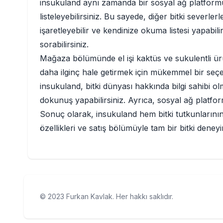
insukuland aynı zamanda bir sosyal ağ platformudur. 
listeleyebilirsiniz. Bu sayede, diğer bitki severle
işaretleyebilir ve kendinize okuma listesi yapabili
sorabilirsiniz.
Mağaza bölümünde el işi kaktüs ve sukulentli ürün
daha ilginç hale getirmek için mükemmel bir seçen
insukuland, bitki dünyası hakkında bilgi sahibi olma
dokunuş yapabilirsiniz. Ayrıca, sosyal ağ platform
Sonuç olarak, insukuland hem bitki tutkunlarının h
özellikleri ve satış bölümüyle tam bir bitki deney
© 2023 Furkan Kavlak. Her hakkı saklıdır.