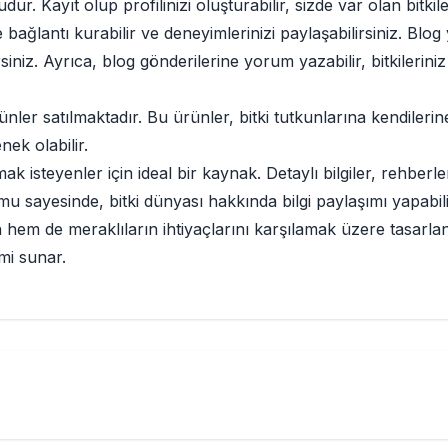
Kayıt olup profilinizi oluşturabilir, sizde var olan bitkilerin
rle bağlantı kurabilir ve deneyimlerinizi paylaşabilirsiniz. B
rsiniz. Ayrıca, blog gönderilerine yorum yazabilir, bitkilerini
ler satılmaktadır. Bu ürünler, bitki tutkunlarına kendilerine
ek olabilir.
k isteyenler için ideal bir kaynak. Detaylı bilgiler, rehberler
u sayesinde, bitki dünyası hakkında bilgi paylaşımı yapabilir 
em de meraklıların ihtiyaçlarını karşılamak üzere tasarlanmı
imi sunar.