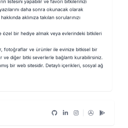
 listesini yapabilir ve favori bitkilerinizi
log yazılarını daha sonra okunacak olarak
z hakkında aklınıza takılan sorularınızı
 özel bir hediye almak veya evlerindeki bitkileri
, fotoğraflar ve ürünler ile evinize bitkisel bir
ve diğer bitki severlerle bağlantı kurabilirsiniz.
ş bir web sitesidir. Detaylı içerikleri, sosyal ağ
Github
Linkedin
Instagram
App Store
Google Pl